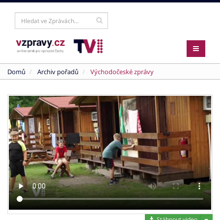
Domů
Archiv pořadů
Východočeské zprávy
Stáh
Stáhnout video