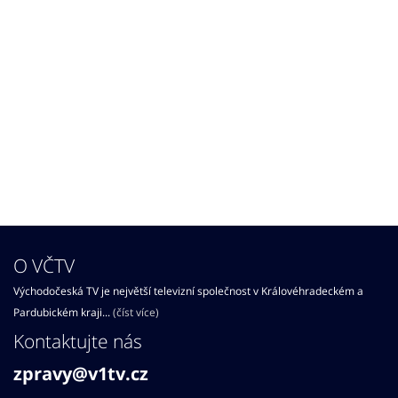
O VČTV
Východočeská TV je největší televizní společnost v Královéhradeckém a
Pardubickém kraji...
(číst více)
Kontaktujte nás
zpravy@v1tv.cz