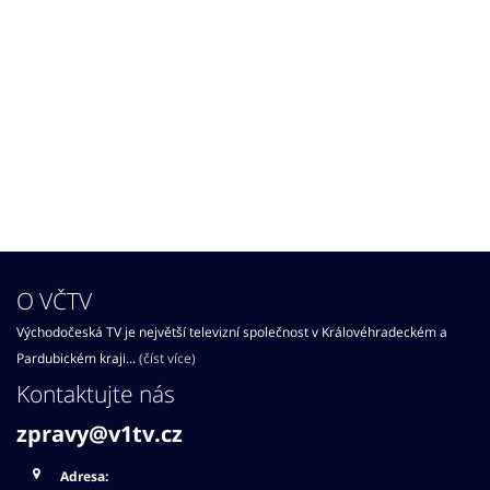
O VČTV
Východočeská TV je největší televizní společnost v Královéhradeckém a
Pardubickém kraji...
(číst více)
Kontaktujte nás
zpravy@v1tv.cz
Adresa: