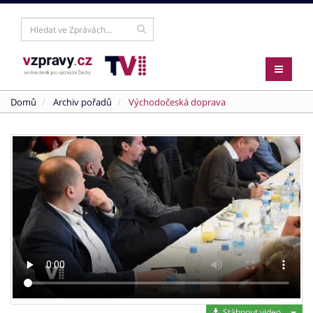
Domů
Archiv pořadů
Východočeská doprava
Stáh
Stáhnout video