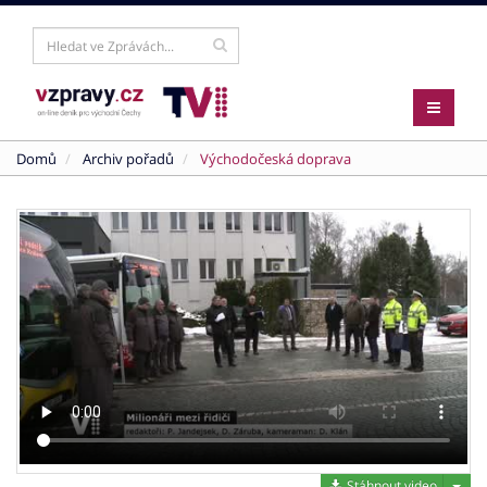
Domů
Archiv pořadů
Východočeská doprava
Stáh
Stáhnout video