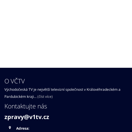
O VČTV
Východočeská TV je největší televizní společnost v Královéhradeckém a
Pardubickém kraji...
(číst více)
Kontaktujte nás
zpravy@v1tv.cz
Adresa: