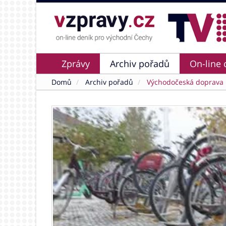
Zprávy
Archiv pořadů
On-line 
Domů
Archiv pořadů
Východočeská doprava