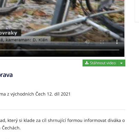
Stáhnout 
Stáhnout video
prava
ma z východních Čech 12. díl 2021
d, který si klade za cíl shrnující formou informovat diváka o
h Čechách.