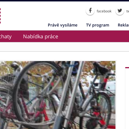
facebook
tw
Právě vysíláme
TV program
Rekl
chaty
Nabídka práce