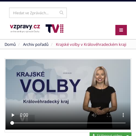
Domů
Archiv pořadů
Krajské volby v Královéhradeckém kraji
Stáh
Stáhnout video