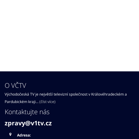
O VČTV
Východočeská TV je největší televizní společnost v Královéhradeckém a
Pardubickém kraji...
(číst více)
Kontaktujte nás
zpravy@v1tv.cz
Adresa: