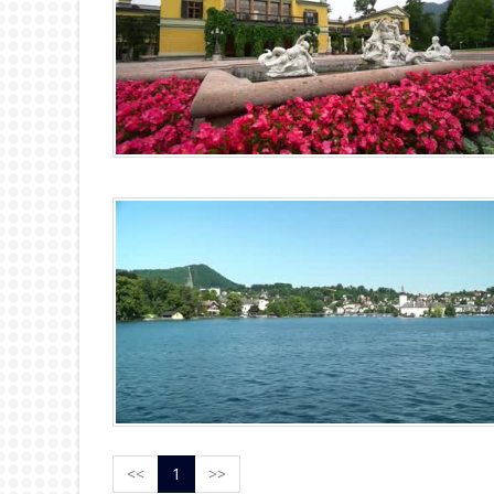
<<
1
>>