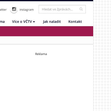
itter
instagram
ama
Více o VČTV
Jak naladit
Kontakt
Reklama