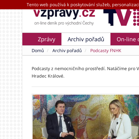
Tento web používá k poskytování služeb, personalizac
Zprávy
Archiv pořadů
On-line 
Domů
Archiv pořadů
Podcasty FNHK
Podcasty z nemocničního prostředí. Natáčíme pro Vá
Hradec Králové.