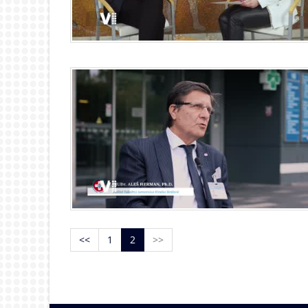
<<
1
2
>>