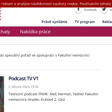
i reklam a analýze návštěvnosti soubory cookie. Používáním tohoto 
facebook
tw
Právě vysíláme
TV program
Rekl
chaty
Nabídka práce
s speciální pořad ve spolupráci s Fakultní nemocnicí
Podcast TV V1
5. března 2024,
19:32
Televizní podcast FNHK: Aleš Herman, ředitel Fakultní
nemocnice Hradec Králové 2. část