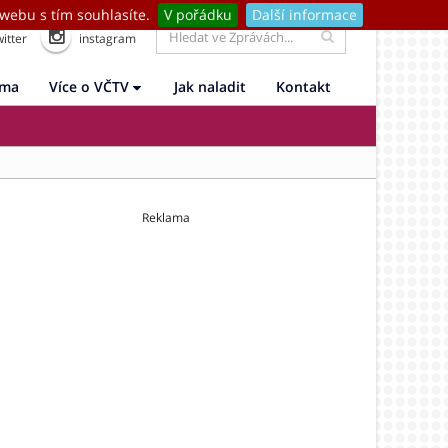
webu s tím souhlasíte.
V pořádku
Další informace
itter
instagram
ama
Více o VČTV
Jak naladit
Kontakt
Reklama