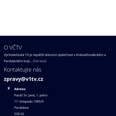
O VČTV
Východočeská TV je největší televizní společnost v Královéhradeckém a
Pardubickém kraji...
(číst více)
Kontaktujte nás
zpravy@v1tv.cz
Adresa:
Pasáž Sv. Jana, 1. patro
17. listopadu 1985/9
Pardubice
530 02