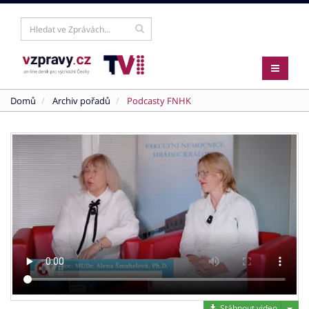
Domů
Archiv pořadů
Podcasty FNHK
Stáh
Stáhnout video