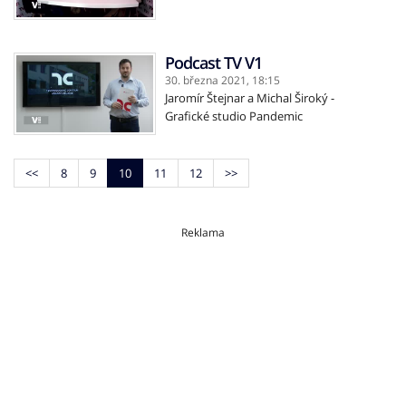
Podcast TV V1
30. března 2021,
18:15
Jaromír Štejnar a Michal Široký -
Grafické studio Pandemic
<<
8
9
10
11
12
>>
Reklama