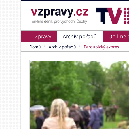
Zprávy
Archiv pořadů
On-line 
Domů
Archiv pořadů
Pardubický expres