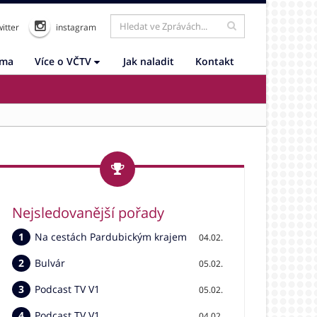
itter
instagram
ama
Více o VČTV
Jak naladit
Kontakt
Nejsledovanější pořady
Na cestách Pardubickým krajem
04.02.
Bulvár
05.02.
Podcast TV V1
05.02.
Podcast TV V1
04.02.