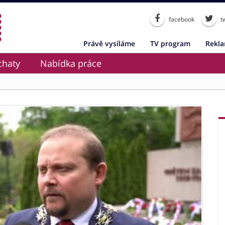
facebook
tw
Právě vysíláme
TV program
Rekl
chaty
Nabídka práce