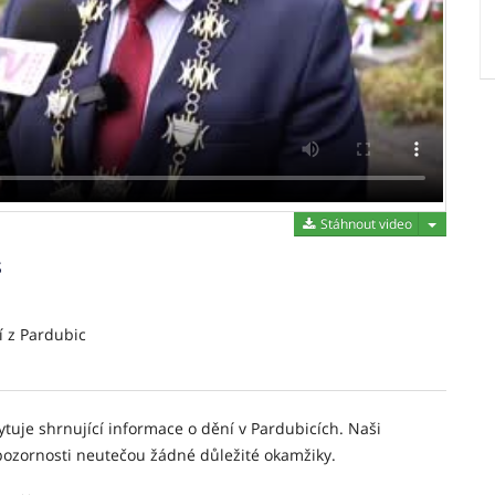
Stáhnout 
Stáhnout video
s
í z Pardubic
tuje shrnující informace o dění v Pardubicích. Naši
pozornosti neutečou žádné důležité okamžiky.