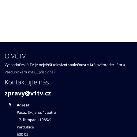
O VČTV
Východočeská TV je největší televizní společnost v Královéhradeckém a
Pardubickém kraji...
(číst více)
Kontaktujte nás
zpravy@v1tv.cz
Adresa:
Pasáž Sv. Jana, 1. patro
17. listopadu 1985/9
Pardubice
530 02