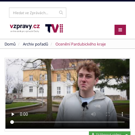
Domů
Archiv pořadů
Ocenění Pardubického kraje
Stáh
Stáhnout video