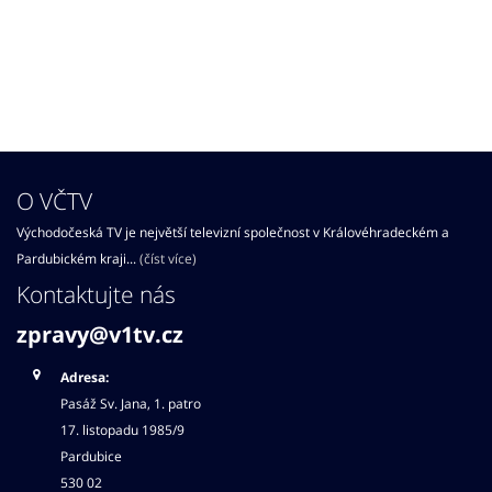
O VČTV
Východočeská TV je největší televizní společnost v Královéhradeckém a
Pardubickém kraji...
(číst více)
Kontaktujte nás
zpravy@v1tv.cz
Adresa:
Pasáž Sv. Jana, 1. patro
17. listopadu 1985/9
Pardubice
530 02