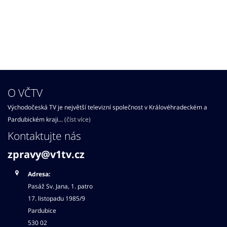
O VČTV
Východočeská TV je největší televizní společnost v Královéhradeckém a
Pardubickém kraji...
(číst více)
Kontaktujte nás
zpravy@v1tv.cz
Adresa:
Pasáž Sv. Jana, 1. patro
17. listopadu 1985/9
Pardubice
530 02