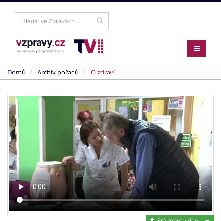
Domů
Archiv pořadů
O zdraví
Stáh
Stáhnout video