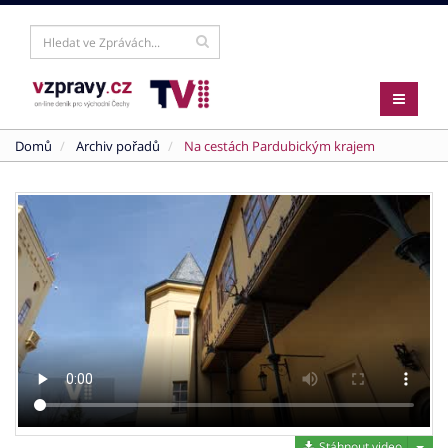
Domů
Archiv pořadů
Na cestách Pardubickým krajem
Stáh
Stáhnout video