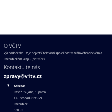
O VČTV
Východočeská TV je největší televizní společnost v Královéhradeckém a
Pardubickém kraji...
(číst více)
Kontaktujte nás
zpravy@v1tv.cz
Adresa:
Pasáž Sv. Jana, 1. patro
17. listopadu 1985/9
Pardubice
530 02