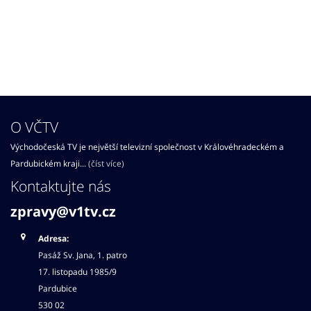
O VČTV
Východočeská TV je největší televizní společnost v Královéhradeckém a
Pardubickém kraji...
(číst více)
Kontaktujte nás
zpravy@v1tv.cz
Adresa:
Pasáž Sv. Jana, 1. patro
17. listopadu 1985/9
Pardubice
530 02