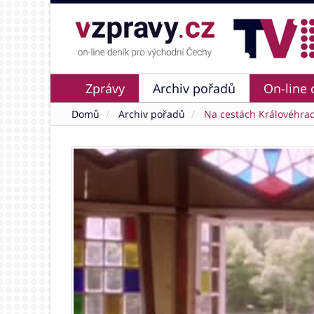
Zprávy
Archiv pořadů
On-line 
Domů
Archiv pořadů
Na cestách Královéhra