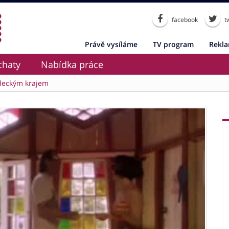
facebook
tw
Právě vysíláme
TV program
Rekl
chaty
Nabídka práce
deckým krajem