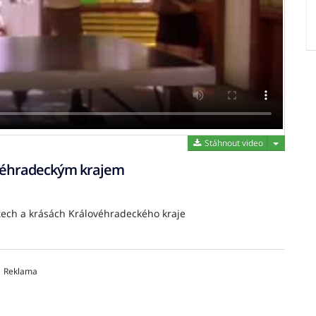
Stáhnout 
Stáhnout video
véhradeckým krajem
tech a krásách Královéhradeckého kraje
Reklama