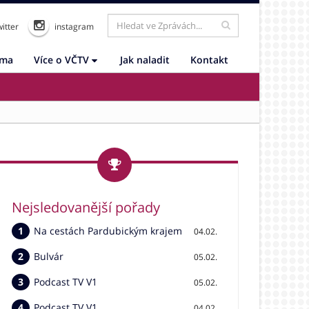
itter
instagram
ama
Více o VČTV
Jak naladit
Kontakt
Nejsledovanější pořady
Na cestách Pardubickým krajem
04.02.
Bulvár
05.02.
Podcast TV V1
05.02.
Podcast TV V1
04.02.