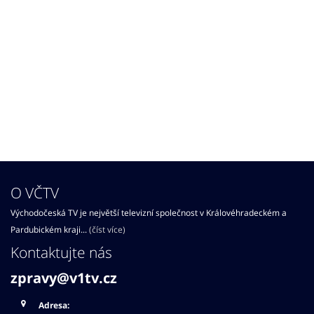
O VČTV
Východočeská TV je největší televizní společnost v Královéhradeckém a
Pardubickém kraji...
(číst více)
Kontaktujte nás
zpravy@v1tv.cz
Adresa: