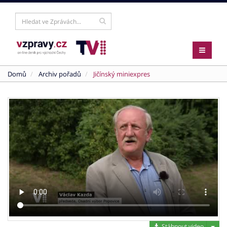
Domů
Archiv pořadů
Jičínský miniexpres
Stáh
Stáhnout video