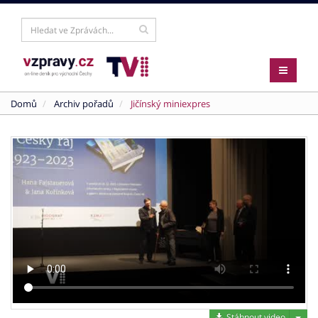
Domů
Archiv pořadů
Jičínský miniexpres
Stáh
Stáhnout video