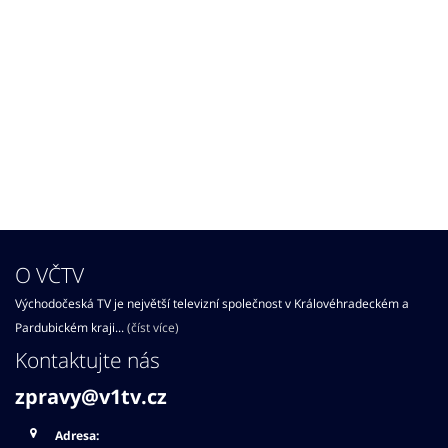
O VČTV
Východočeská TV je největší televizní společnost v Královéhradeckém a
Pardubickém kraji...
(číst více)
Kontaktujte nás
zpravy@v1tv.cz
Adresa: