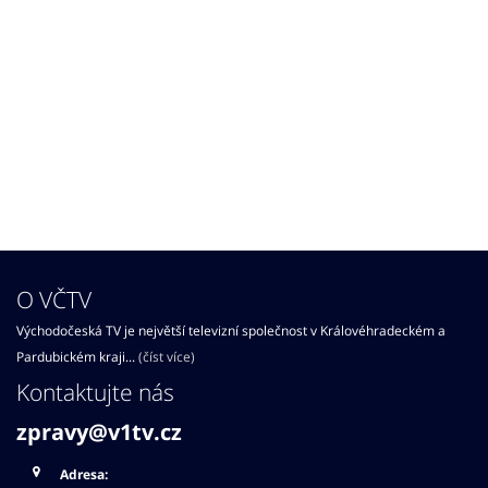
O VČTV
Východočeská TV je největší televizní společnost v Královéhradeckém a
Pardubickém kraji...
(číst více)
Kontaktujte nás
zpravy@v1tv.cz
Adresa: