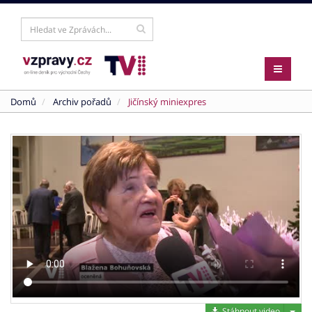
Domů
Archiv pořadů
Jičínský miniexpres
Stáh
Stáhnout video