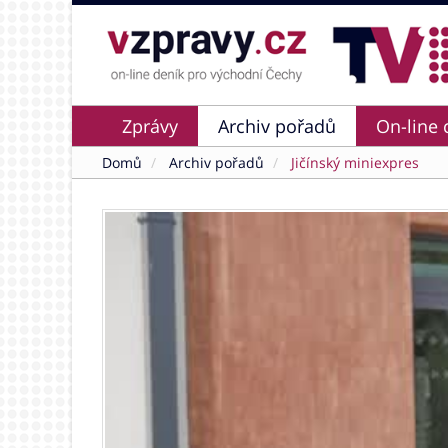
Zprávy
Archiv pořadů
On-line 
Domů
Archiv pořadů
Jičínský miniexpres