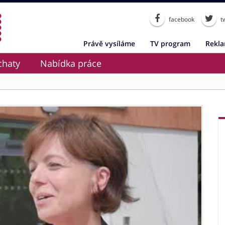
facebook
tw
Právě vysíláme
TV program
Rekl
chaty
Nabídka práce