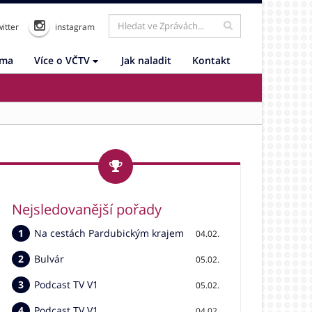
itter
instagram
ama
Více o VČTV
Jak naladit
Kontakt
Nejsledovanější pořady
Na cestách Pardubickým krajem
04.02.
Bulvár
05.02.
Podcast TV V1
05.02.
Podcast TV V1
04.02.