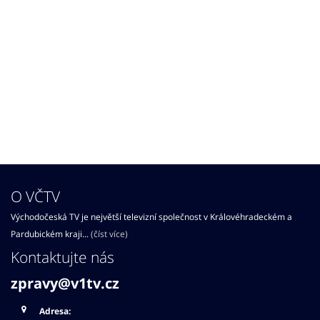
O VČTV
Východočeská TV je největší televizní společnost v Královéhradeckém a
Pardubickém kraji...
(číst více)
Kontaktujte nás
zpravy@v1tv.cz
Adresa: