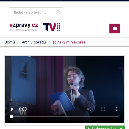
Domů
Archiv pořadů
Jičínský miniexpres
Stáh
Stáhnout video