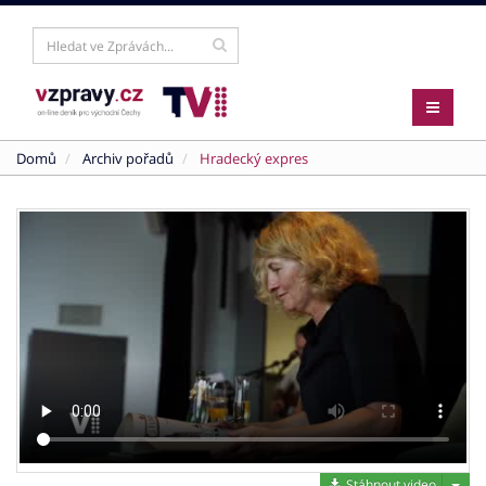
Domů
Archiv pořadů
Hradecký expres
Stáh
Stáhnout video