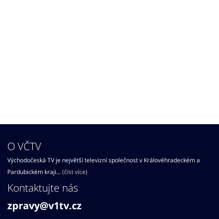
O VČTV
Východočeská TV je největší televizní společnost v Královéhradeckém a
Pardubickém kraji...
(číst více)
Kontaktujte nás
zpravy@v1tv.cz