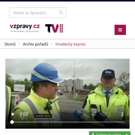
Domů
Archiv pořadů
Hradecký expres
Stáh
Stáhnout video