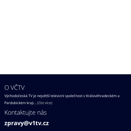
O VČTV
Východočeská TV je největší televizní společnost v Královéhradeckém a
Pardubickém kraji...
(číst více)
Kontaktujte nás
zpravy@v1tv.cz