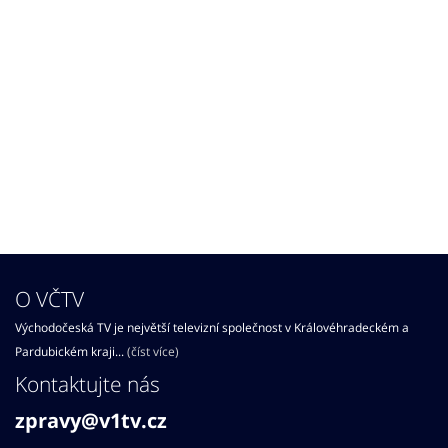
O VČTV
Východočeská TV je největší televizní společnost v Královéhradeckém a
Pardubickém kraji...
(číst více)
Kontaktujte nás
zpravy@v1tv.cz