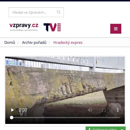
Domů
Archiv pořadů
Hradecký expres
Stáh
Stáhnout video