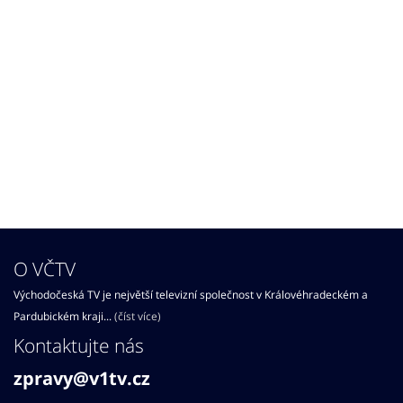
O VČTV
Východočeská TV je největší televizní společnost v Královéhradeckém a
Pardubickém kraji...
(číst více)
Kontaktujte nás
zpravy@v1tv.cz