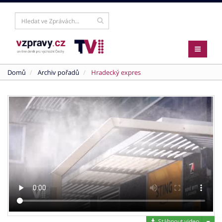
Domů
Archiv pořadů
Hradecký expres
Stáh
Stáhnout video