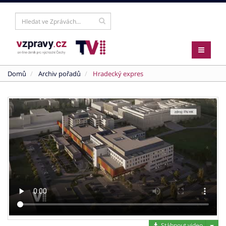
Domů
Archiv pořadů
Hradecký expres
Stáh
Stáhnout video