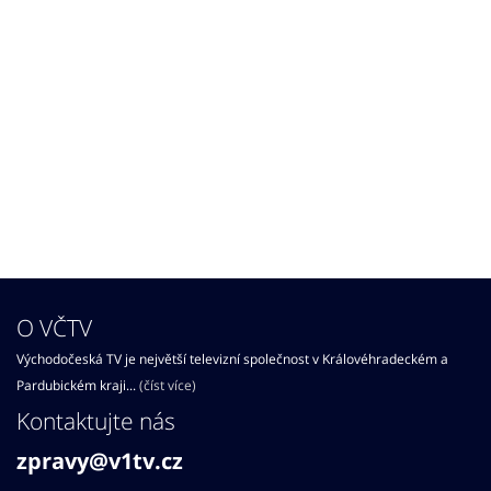
O VČTV
Východočeská TV je největší televizní společnost v Královéhradeckém a
Pardubickém kraji...
(číst více)
Kontaktujte nás
zpravy@v1tv.cz