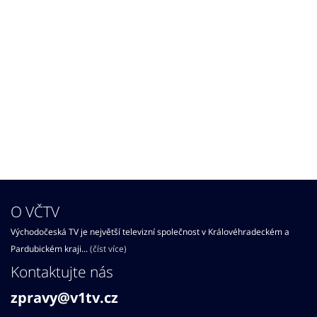
O VČTV
Východočeská TV je největší televizní společnost v Královéhradeckém a
Pardubickém kraji...
(číst více)
Kontaktujte nás
zpravy@v1tv.cz