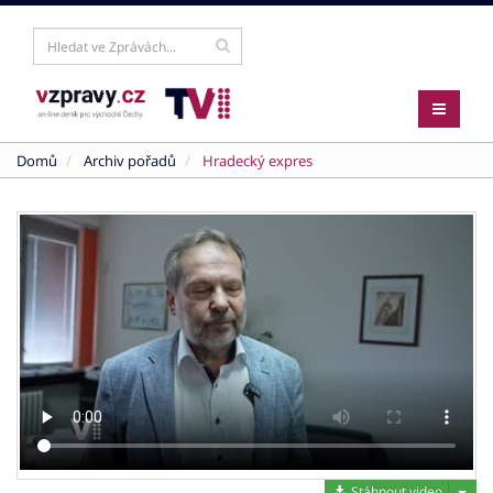
Domů
Archiv pořadů
Hradecký expres
Stáh
Stáhnout video