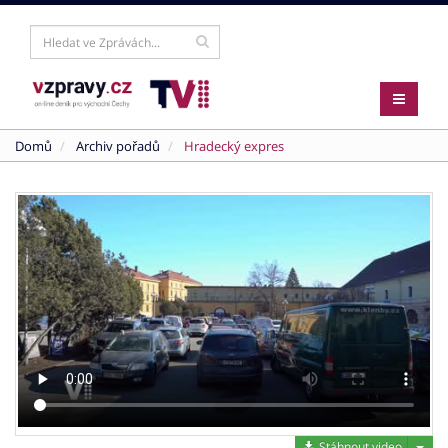
Domů
Archiv pořadů
Hradecký expres
Stáh
Stáhnout video