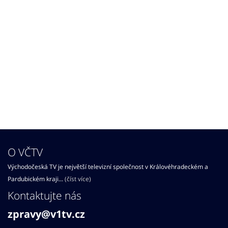
O VČTV
Východočeská TV je největší televizní společnost v Královéhradeckém a
Pardubickém kraji...
(číst více)
Kontaktujte nás
zpravy@v1tv.cz