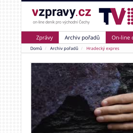
Zprávy
Archiv pořadů
On-line 
Domů
Archiv pořadů
Hradecký expres