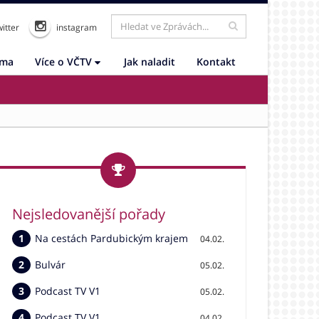
itter
instagram
ama
Více o VČTV
Jak naladit
Kontakt
Nejsledovanější pořady
Na cestách Pardubickým krajem
04.02.
Bulvár
05.02.
Podcast TV V1
05.02.
Podcast TV V1
04.02.