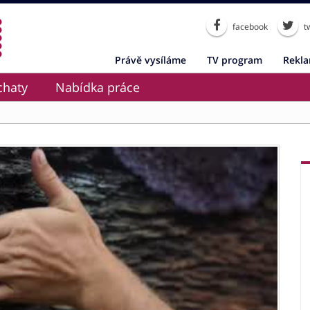
facebook
tw
Právě vysíláme
TV program
Rekl
chaty
Nabídka práce