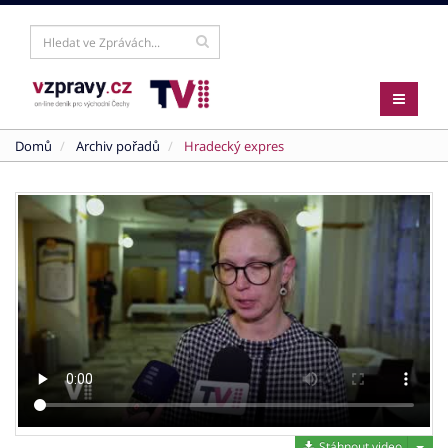
Domů
Archiv pořadů
Hradecký expres
Stáh
Stáhnout video