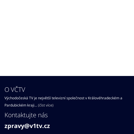
O VČTV
Východočeská TV je největší televizní společnost v Královéhradeckém a
Pardubickém kraji...
(číst více)
Kontaktujte nás
zpravy@v1tv.cz