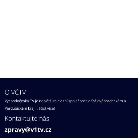
O VČTV
Východočeská TV je největší televizní společnost v Královéhradeckém a
Pardubickém kraji...
(číst více)
Kontaktujte nás
zpravy@v1tv.cz