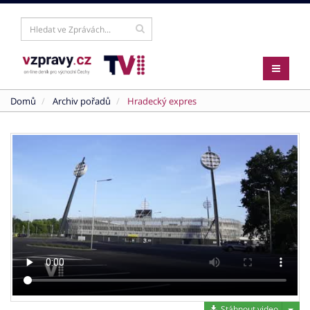
Domů
Archiv pořadů
Hradecký expres
Stáh
Stáhnout video