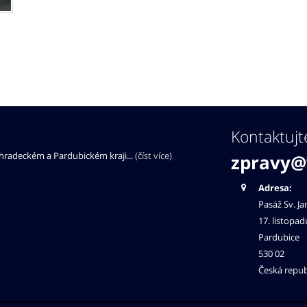
Kontaktujt
éhradeckém a Pardubickém kraji...
(číst více)
zpravy@
Adresa:
Pasáž Sv. Ja
17. listopad
Pardubice
530 02
Česká repub