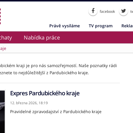
facebook
tw
Právě vysíláme
TV program
Rekl
chaty
Nabídka práce
aje
ubickém kraji je pro nás samozřejmostí. Naše poznatky rádi
eznete to nejdůležitější z Pardubického kraje.
Expres Pardubického kraje
12. března 2026,
18:19
Pravidelné zpravodajství z Pardubického kraje