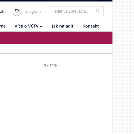
itter
instagram
ama
Více o VČTV
Jak naladit
Kontakt
Reklama