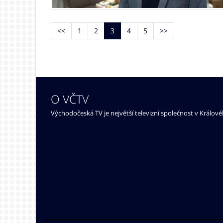
<<
1
2
3
4
5
>>
O VČTV
Východočeská TV je největší televizní společnost v Králov