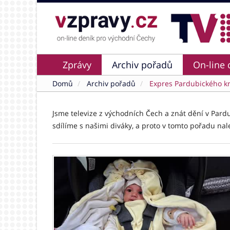
Zprávy
Archiv pořadů
On-line 
Domů
Archiv pořadů
Expres Pardubického kr
Jsme televize z východních Čech a znát dění v Pard
sdílíme s našimi diváky, a proto v tomto pořadu nal