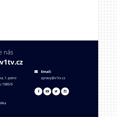
e nás
v1tv.cz
Email:
na, 1. patro
zpravy@v1tv.cz
u 1985/9
lika