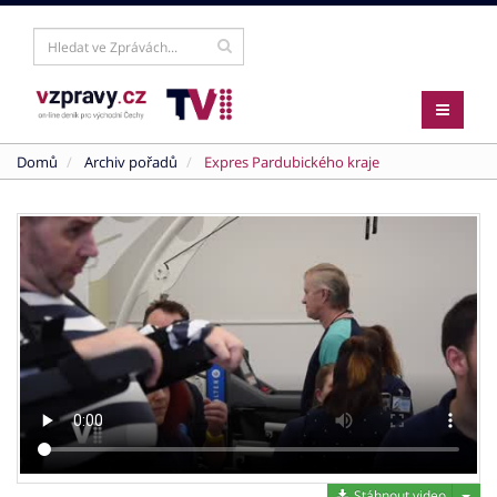
Domů
Archiv pořadů
Expres Pardubického kraje
Stáh
Stáhnout video