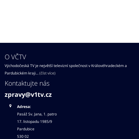
O VČTV
Východočeská TV je největší televizní společnost v Královéhradeckém a
Pardubickém kraji...
(číst více)
Kontaktujte nás
zpravy@v1tv.cz
Adresa:
Pasáž Sv. Jana, 1. patro
17. listopadu 1985/9
Pardubice
530 02