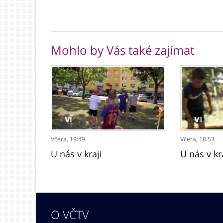
Mohlo by Vás také zajímat
Včera,
19:49
Včera,
18:53
U nás v kraji
U nás v kr
O VČTV