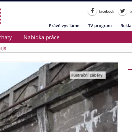
facebook
tw
Právě vysíláme
TV program
Rekl
chaty
Nabídka práce
aje