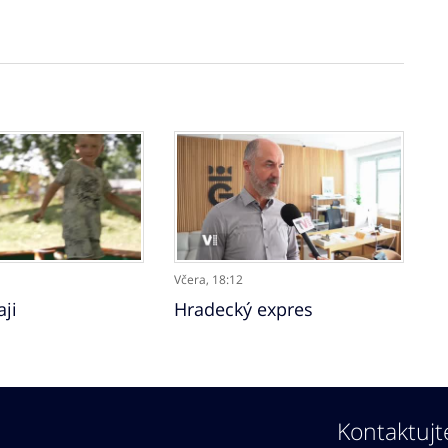
Včera,
18:12
aji
Hradecký expres
Kontaktujt