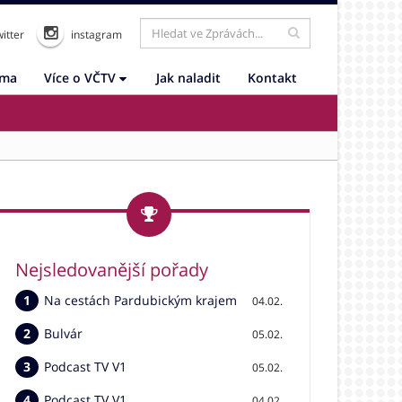
itter
instagram
ama
Více o VČTV
Jak naladit
Kontakt
Nejsledovanější pořady
Na cestách Pardubickým krajem
04.02.
Bulvár
05.02.
Podcast TV V1
05.02.
Podcast TV V1
04.02.