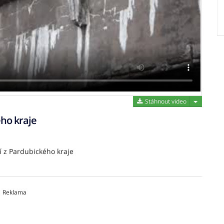
Stáhnout 
Stáhnout video
ho kraje
í z Pardubického kraje
Reklama