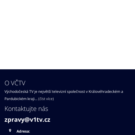
O VČTV
Východočeská TV je největší televizní společnost v Královéhradeckém a
Pardubickém kraji...
(číst více)
Kontaktujte nás
zpravy@v1tv.cz
Adresa: