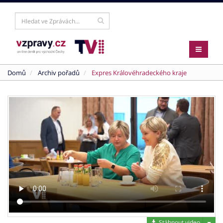
Domů
Archiv pořadů
Expres Královéhradeckého kraje
Stáh
Stáhnout video