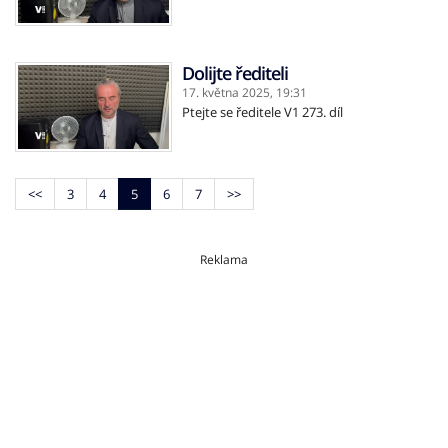
Dolijte řediteli
17. května 2025,
19:31
Ptejte se ředitele V1 273. díl
<<
3
4
5
6
7
>>
Reklama