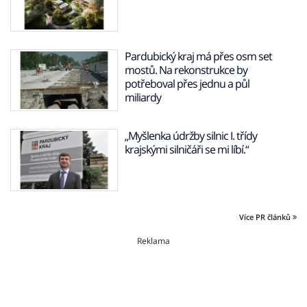
Pardubický kraj má přes osm set
mostů. Na rekonstrukce by
potřeboval přes jednu a půl
miliardy
„Myšlenka údržby silnic I. třídy
krajskými silničáři se mi líbí.“
Více PR článků
Reklama