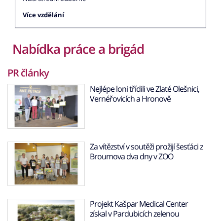
Více vzdělání
Nabídka práce a brigád
PR články
Nejlépe loni třídili ve Zlaté Olešnici,
Vernéřovicích a Hronově
Za vítězství v soutěži prožijí šesťáci z
Broumova dva dny v ZOO
Projekt Kašpar Medical Center
získal v Pardubicích zelenou