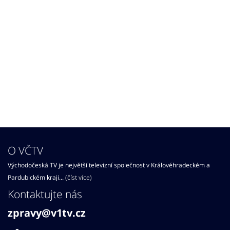
O VČTV
Východočeská TV je největší televizní společnost v Královéhradeckém a
Pardubickém kraji...
(číst více)
Kontaktujte nás
zpravy@v1tv.cz